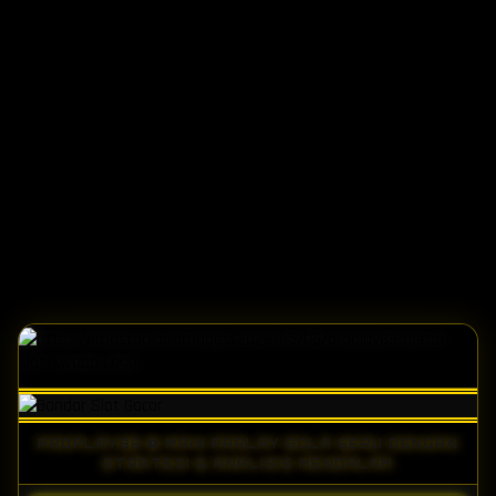
PROPLAY88 ⚽ MAIN PARLAY BOLA SERU DENGAN
STRATEGI & ANALISIS MENDALAM